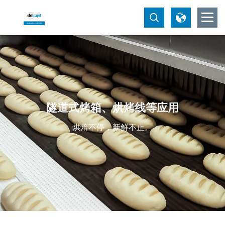
隧道式烤箱、烘烤线等应用
烘焙不停，新鲜不止。