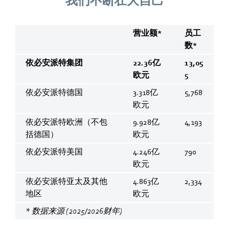
我们不断壮大自己
营业额*
员工
数*
依必安派特集团
22.36亿
13,05
欧元
5
依必安派特德国
3.318亿
5,768
欧元
依必安派特欧洲（不包
9.928亿
4,193
括德国）
欧元
依必安派特美国
4.246亿
790
欧元
依必安派特亚太及其他
4.863亿
2,334
地区
欧元
* 数据来源 (2025/2026财年)